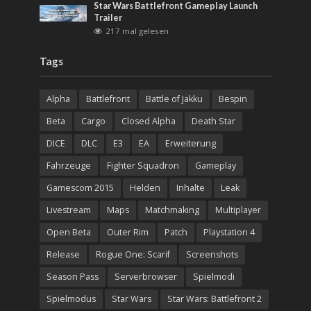
Star Wars Battlefront Gameplay Launch
Trailer
217 mal gelesen
Tags
Alpha
Battlefront
Battle of Jakku
Bespin
Beta
Cargo
Closed Alpha
Death Star
DICE
DLC
E3
EA
Erweiterung
Fahrzeuge
Fighter Squadron
Gameplay
Gamescom 2015
Helden
Inhalte
Leak
Livestream
Maps
Matchmaking
Multiplayer
Open Beta
Outer Rim
Patch
Playstation 4
Release
Rogue One: Scarif
Screenshots
Season Pass
Serverbrowser
Spielmodi
Spielmodus
Star Wars
Star Wars: Battlefront 2