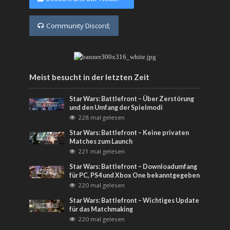
Community Discord;
Meist besucht in der letzten Zeit
Star Wars: Battlefront – Über Zerstörung
und den Umfang der Spielmodi
228 mal gelesen
Star Wars: Battlefront – Keine privaten
Matches zum Launch
221 mal gelesen
Star Wars: Battlefront – Downloadumfang
für PC, PS4 und Xbox One bekanntgegeben
220 mal gelesen
Star Wars: Battlefront – Wichtiges Update
für das Matchmaking
220 mal gelesen