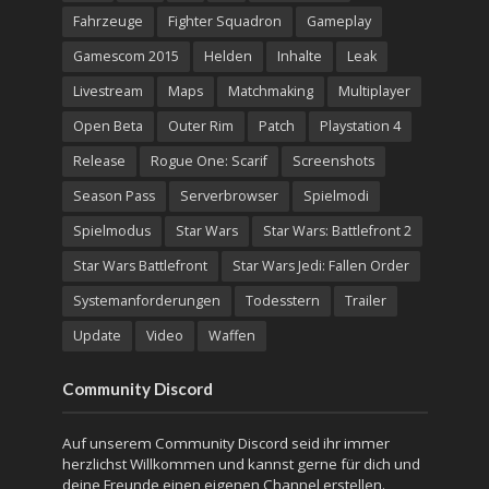
Fahrzeuge
Fighter Squadron
Gameplay
Gamescom 2015
Helden
Inhalte
Leak
Livestream
Maps
Matchmaking
Multiplayer
Open Beta
Outer Rim
Patch
Playstation 4
Release
Rogue One: Scarif
Screenshots
Season Pass
Serverbrowser
Spielmodi
Spielmodus
Star Wars
Star Wars: Battlefront 2
Star Wars Battlefront
Star Wars Jedi: Fallen Order
Systemanforderungen
Todesstern
Trailer
Update
Video
Waffen
Community Discord
Auf unserem Community Discord seid ihr immer
herzlichst Willkommen und kannst gerne für dich und
deine Freunde einen eigenen Channel erstellen.