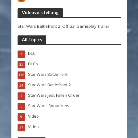
Videovorstellung
Star Wars Battlefront 2: Official Gameplay Trailer
All Topics
DLC
3
DLCs
25
Star Wars Battlefront
136
Star Wars Battlefront 2
34
Star Wars Jedi: Fallen Order
4
Star Wars: Squadrons
5
Video
9
Video
21