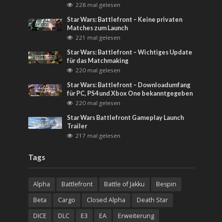
228 mal gelesen
Star Wars: Battlefront – Keine privaten
Matches zum Launch
221 mal gelesen
Star Wars: Battlefront – Wichtiges Update
für das Matchmaking
220 mal gelesen
Star Wars: Battlefront – Downloadumfang
für PC, PS4 und Xbox One bekanntgegeben
220 mal gelesen
Star Wars Battlefront Gameplay Launch
Trailer
217 mal gelesen
Tags
Alpha
Battlefront
Battle of Jakku
Bespin
Beta
Cargo
Closed Alpha
Death Star
DICE
DLC
E3
EA
Erweiterung