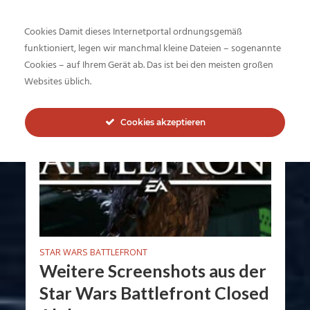
Cookies Damit dieses Internetportal ordnungsgemäß
funktioniert, legen wir manchmal kleine Dateien – sogenannte
Tag - Closed Alpha
Cookies – auf Ihrem Gerät ab. Das ist bei den meisten großen
Websites üblich.
Cookies akzeptieren
STAR WARS BATTLEFRONT
Weitere Screenshots aus der
Star Wars Battlefront Closed