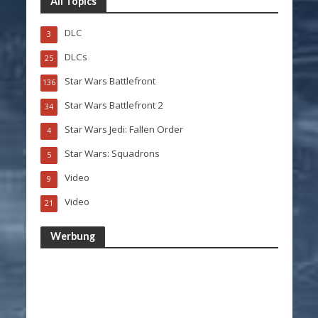
All Topics
DLC
3
DLCs
25
Star Wars Battlefront
136
Star Wars Battlefront 2
34
Star Wars Jedi: Fallen Order
4
Star Wars: Squadrons
5
Video
9
Video
21
Werbung