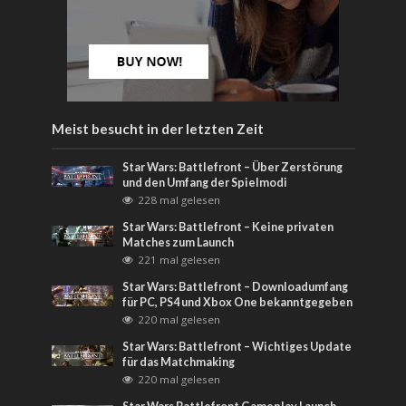
Meist besucht in der letzten Zeit
Star Wars: Battlefront – Über Zerstörung
und den Umfang der Spielmodi
228 mal gelesen
Star Wars: Battlefront – Keine privaten
Matches zum Launch
221 mal gelesen
Star Wars: Battlefront – Downloadumfang
für PC, PS4 und Xbox One bekanntgegeben
220 mal gelesen
Star Wars: Battlefront – Wichtiges Update
für das Matchmaking
220 mal gelesen