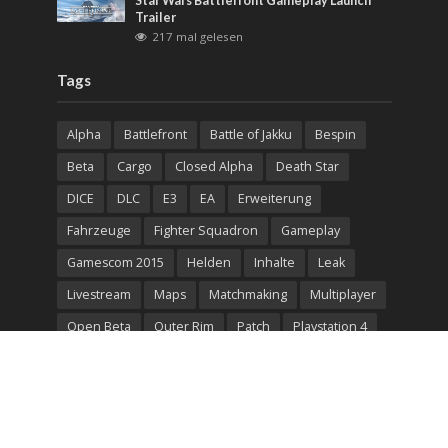
Star Wars Battlefront Gameplay Launch
Trailer
217 mal gelesen
Tags
Alpha
Battlefront
Battle of Jakku
Bespin
Beta
Cargo
Closed Alpha
Death Star
DICE
DLC
E3
EA
Erweiterung
Fahrzeuge
Fighter Squadron
Gameplay
Gamescom 2015
Helden
Inhalte
Leak
Livestream
Maps
Matchmaking
Multiplayer
Open Beta
Outer Rim
Patch
Playstation 4
Release
Rogue One: Scarif
Screenshots
Season Pass
Serverbrowser
Spielmodi
Spielmodus
Star Wars
Star Wars: Battlefront 2