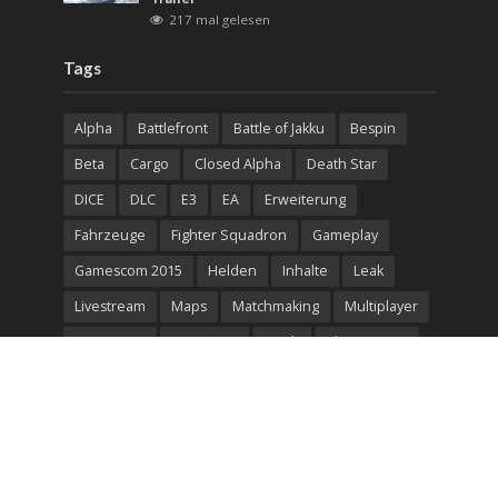
217 mal gelesen
Tags
Alpha
Battlefront
Battle of Jakku
Bespin
Beta
Cargo
Closed Alpha
Death Star
DICE
DLC
E3
EA
Erweiterung
Fahrzeuge
Fighter Squadron
Gameplay
Gamescom 2015
Helden
Inhalte
Leak
Livestream
Maps
Matchmaking
Multiplayer
Open Beta
Outer Rim
Patch
Playstation 4
Release
Rogue One: Scarif
Screenshots
Season Pass
Serverbrowser
Spielmodi
Spielmodus
Star Wars
Star Wars: Battlefront 2
Star Wars Battlefront
Star Wars Jedi: Fallen Order