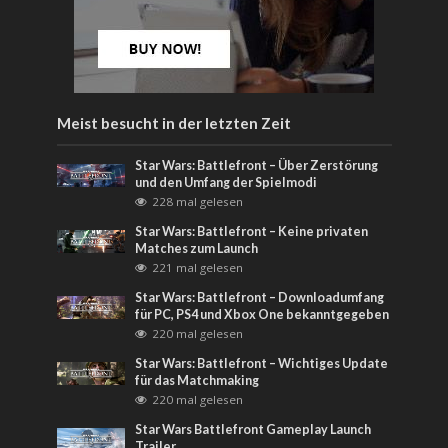
Meist besucht in der letzten Zeit
Star Wars: Battlefront – Über Zerstörung
und den Umfang der Spielmodi
228 mal gelesen
Star Wars: Battlefront – Keine privaten
Matches zum Launch
221 mal gelesen
Star Wars: Battlefront – Downloadumfang
für PC, PS4 und Xbox One bekanntgegeben
220 mal gelesen
Star Wars: Battlefront – Wichtiges Update
für das Matchmaking
220 mal gelesen
Star Wars Battlefront Gameplay Launch
Trailer