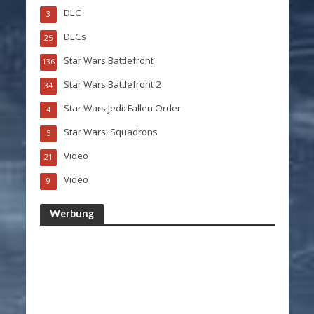
DLC
3
DLCs
25
Star Wars Battlefront
136
Star Wars Battlefront 2
34
Star Wars Jedi: Fallen Order
4
Star Wars: Squadrons
5
Video
21
Video
9
Werbung