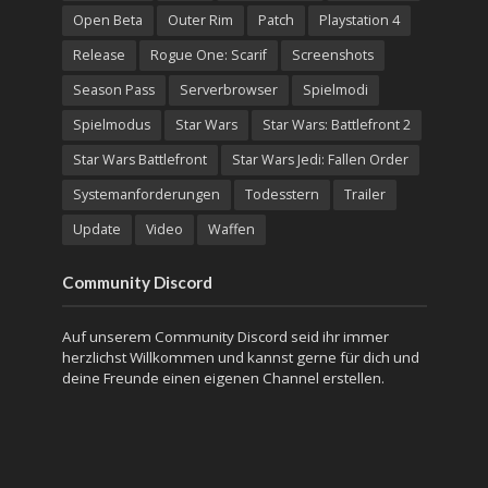
Open Beta
Outer Rim
Patch
Playstation 4
Release
Rogue One: Scarif
Screenshots
Season Pass
Serverbrowser
Spielmodi
Spielmodus
Star Wars
Star Wars: Battlefront 2
Star Wars Battlefront
Star Wars Jedi: Fallen Order
Systemanforderungen
Todesstern
Trailer
Update
Video
Waffen
Community Discord
Auf unserem Community Discord seid ihr immer
herzlichst Willkommen und kannst gerne für dich und
deine Freunde einen eigenen Channel erstellen.