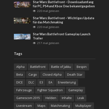
Star Wars: Battlefront – Downloadumfang
für PC, PS4 und Xbox One bekanntgegeben
220 mal gelesen
Star Wars: Battlefront – Wichtiges Update
für das Matchmaking
220 mal gelesen
Star Wars Battlefront Gameplay Launch
Trailer
217 mal gelesen
Tags
Alpha
Battlefront
Battle of Jakku
Bespin
Beta
Cargo
Closed Alpha
Death Star
DICE
DLC
E3
EA
Erweiterung
Fahrzeuge
Fighter Squadron
Gameplay
Gamescom 2015
Helden
Inhalte
Leak
Livestream
Maps
Matchmaking
Multiplayer