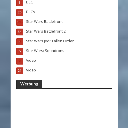
DLC
3
DLCs
25
Star Wars Battlefront
136
Star Wars Battlefront 2
34
Star Wars Jedi: Fallen Order
4
Star Wars: Squadrons
5
Video
9
Video
21
Werbung